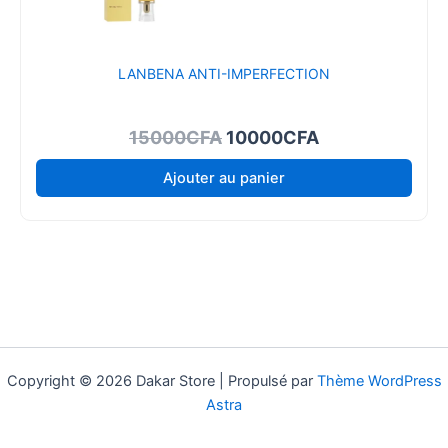
LANBENA ANTI-IMPERFECTION
Le
Le
15000
CFA
10000
CFA
prix
prix
Ajouter au panier
initial
actuel
était :
est :
15000CFA.
10000CFA.
Copyright © 2026 Dakar Store | Propulsé par
Thème WordPress
Astra